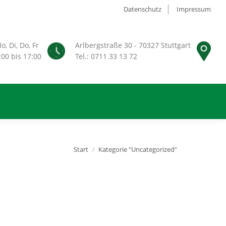
Datenschutz
Impressum
o, Di, Do, Fr
Arlbergstraße 30 - 70327 Stuttgart
:00 bis 17:00
Tel.: 0711 33 13 72
Sie befinden sich hier:
Start
Kategorie "Uncategorized"