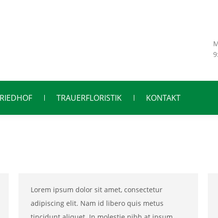
M
9
FRIEDHOF
TRAUERFLORISTIK
KONTAKT
Lorem ipsum dolor sit amet, consectetur
adipiscing elit. Nam id libero quis metus
tincidunt aliquet. In molestie nibh at ipsum