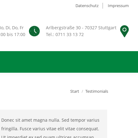
Datenschutz
Impressum
o, Di, Do, Fr
Arlbergstraße 30 - 70327 Stuttgart
:00 bis 17:00
Tel.: 0711 33 13 72
Sie befinden sich hier:
Start
Testimonials
Donec sit amet magna nulla. Sed tempor varius
fringilla. Fusce varius vitae elit vitae consequat.
Ut imperdiet ex sed quam ultrices accumsan.